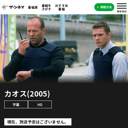
番組を
おすすめ
番組表
さがす
番組
カオス(2005)
字幕
HD
現在、放送予定はございません。