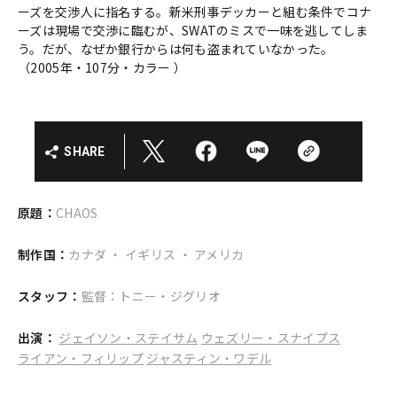
ーズを交渉人に指名する。新米刑事デッカーと組む条件でコナ
ーズは現場で交渉に臨むが、SWATのミスで一味を逃してしま
う。だが、なぜか銀行からは何も盗まれていなかった。
（2005年・107分・カラー ）
SHARE
原題：
CHAOS
制作国：
カナダ ・ イギリス ・ アメリカ
スタッフ：
監督：トニー・ジグリオ
出演：
ジェイソン・ステイサム
ウェズリー・スナイプス
ライアン・フィリップ
ジャスティン・ワデル