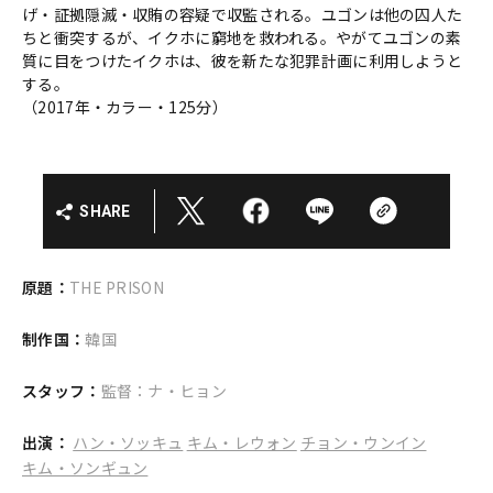
げ・証拠隠滅・収賄の容疑で収監される。ユゴンは他の囚人た
ちと衝突するが、イクホに窮地を救われる。やがてユゴンの素
質に目をつけたイクホは、彼を新たな犯罪計画に利用しようと
する。
（2017年・カラー・125分）
SHARE
原題：
THE PRISON
制作国：
韓国
スタッフ：
監督：ナ・ヒョン
出演：
ハン・ソッキュ
キム・レウォン
チョン・ウンイン
キム・ソンギュン