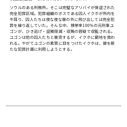
ソウルのある刑務所。そこは完璧なアリバイが保証された
完全犯罪区域。犯罪組織のボスである囚人イクホが所内を
牛耳り、囚人たちは夜な夜な塀の外に飛び出しては完全犯
罪を繰り返していた。そんな中、検挙率100％の元刑事ユ
ゴンが、ひき逃げ・証拠隠滅・収賄の容疑で収監される。
ユゴンは他の囚人たちと衝突するが、イクホに窮地を救わ
れる。やがてユゴンの素質に目をつけたイクホは、彼を新
たな犯罪計画に利用しようとする。