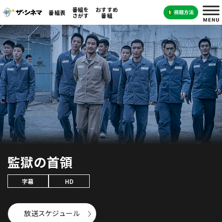
番組を
おすすめ
番組表
さがす
番組
監獄の首領
字幕
HD
放送スケジュール