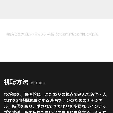
『殿方ご免遊ばせ 4Kリマスター版』(C)1957 STUDIO TF1 CINÉMA
視聴方法
METHOD
わが家を、映画館に。こだわりの視点で選んだ名作・人
気作を24時間お届けする映画ファンのためのチャンネ
ル。時代を彩り、愛されてきた作品を多様なラインナッ
プで放送。あの日見た思い出の映画に再会する。そんな