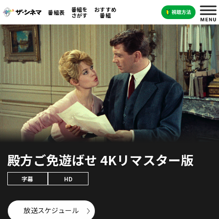
番組を
おすすめ
番組表
さがす
番組
殿方ご免遊ばせ 4Kリマスター版
字幕
HD
放送スケジュール