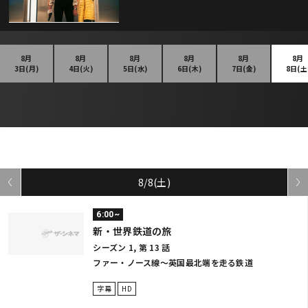
8月
8月
8月
8月
8月
8月
3日(月)
4日(火)
5日(水)
6日(木)
7日(金)
8日(土
8/8(土)
6:00~
新・世界鉄道の旅
シーズン 1, 第 13 話
ファー・ノース線～英国最北端を走る鉄道
字幕
HD