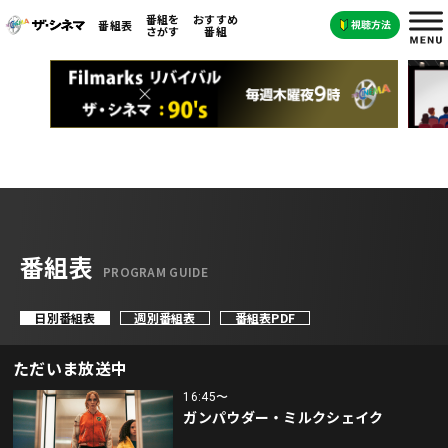
番組を
おすすめ
番組表
さがす
番組
番組表
PROGRAM GUIDE
日別番組表
週別番組表
番組表PDF
ただいま放送中
16:45〜
ガンパウダー・ミルクシェイク