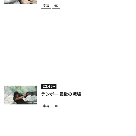
字幕
HD
22:45~
ランボー 最後の戦場
字幕
HD