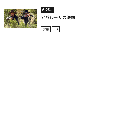
6:25~
アパルーサの決闘
字幕
HD