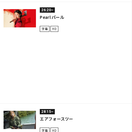
26:20~
Pearl パール
字幕
HD
28:15~
エアフォースツー
字幕
HD