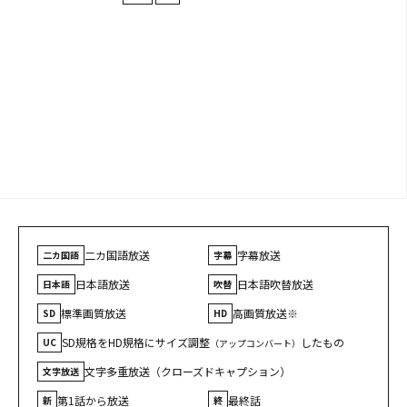
二カ国語放送
字幕放送
二カ国語
字幕
日本語放送
日本語吹替放送
日本語
吹替
標準画質放送
高画質放送※
SD
HD
SD規格をHD規格にサイズ調整
したもの
UC
（アップコンバート）
文字多重放送（クローズドキャプション）
文字放送
第1話から放送
最終話
新
終