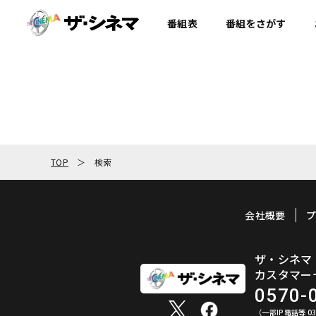
番組表
番組を
さがす
TOP
検索
会社概要
ザ・シネマ
カスタマー
0570-
（一部IP電話等 03-