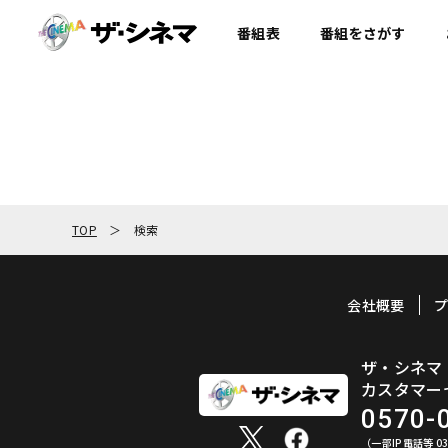
番組表
番組を
さがす
TOP
検索
会社概要
ザ・シネマ
カスタマー
0570-
（一部IP電話等 03-