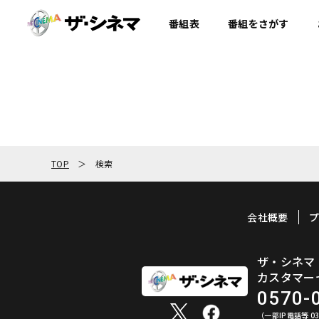
番組表
番組を
さがす
TOP
検索
会社概要
ザ・シネマ
カスタマー
0570-
（一部IP電話等 03-