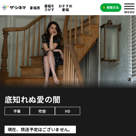
番組を
おすすめ
番組表
さがす
番組
底知れぬ愛の闇
字幕
吹替
HD
現在、放送予定はございません。