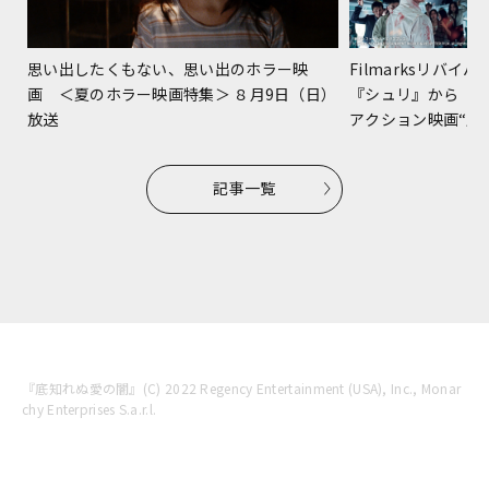
Filmarksリバ
思い出したくもない、思い出のホラー映
『シュリ』から『
画 ＜夏のホラー映画特集＞ ８月9日（日）
アクション映画“躍進
放送
記事一覧
『底知れぬ愛の闇』(C) 2022 Regency Entertainment (USA), Inc., Monar
chy Enterprises S.a.r.l.