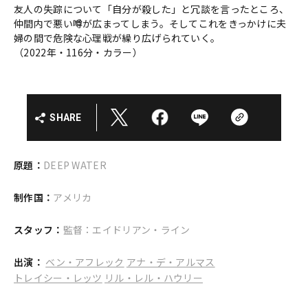
友人の失踪について「自分が殺した」と冗談を言ったところ、
仲間内で悪い噂が広まってしまう。そしてこれをきっかけに夫
婦の間で危険な心理戦が繰り広げられていく。
（2022年・116分・カラー）
SHARE
原題：
DEEP WATER
制作国：
アメリカ
スタッフ：
監督：エイドリアン・ライン
出演：
ベン・アフレック
アナ・デ・アルマス
トレイシー・レッツ
リル・レル・ハウリー