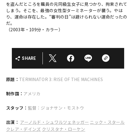
を盗んだところを職員の元同級生女子に見つかり、拘束されて
しまう。そこを、最強の女性型ターミネーターが襲う。やは
り、運命は存在した。“審判の日”は避けられない運命だったの
だ。
（2003年・109分・カラー）
SHARE
原題：
TERMINATOR 3: RISE OF THE MACHINES
制作国：
アメリカ
スタッフ：
監督：ジョナサン・モストウ
出演：
アーノルド・シュワルツェネッガー
ニック・スタール
クレア・デインズ
クリスタナ・ローケン