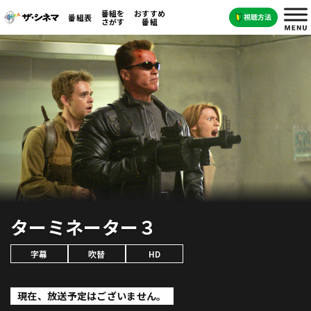
番組を
おすすめ
番組表
さがす
番組
ターミネーター３
字幕
吹替
HD
現在、放送予定はございません。