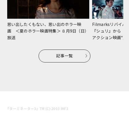
Filmarksリバ
思い出したくもない、思い出のホラー映
『シュリ』から『
画 ＜夏のホラー映画特集＞ ８月9日（日）
アクション映画“躍進
放送
記事一覧
『ターミネーター3』TM (C) 2003 IMF3