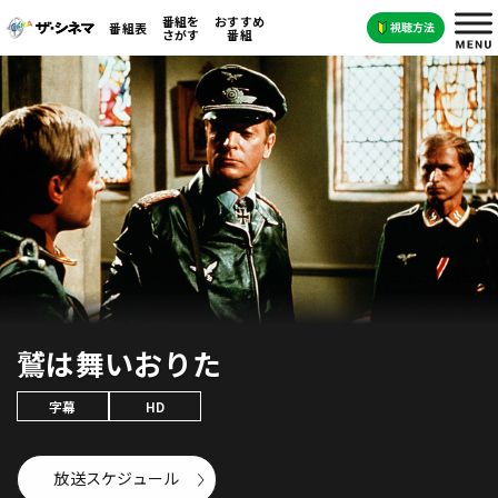
番組を
おすすめ
番組表
さがす
番組
鷲は舞いおりた
字幕
HD
放送スケジュール