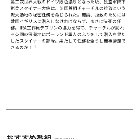
第二次世界大戦のドイツ敗色濃厚となった頃、独空軍降下
猟兵スタイナー大佐は、英国首相チャーチルの拉致という
驚天動地の秘密任務を命じられた。無論、拉致のためには
敵国イギリスに潜入しなければならず、まさに決死の任
務。IRA工作員デブリンの協力を得て、チャーチルが訪れ
る英国の保養地にポーランド軍人のふりをして潜入を果た
したスタイナーの部隊。果たして任務を全うし無事帰還で
きるのか！？
おすすめ番組