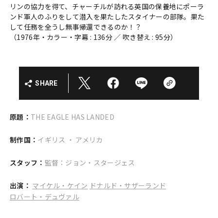
リンの協力を得て、チャーチルが訪れる英国の保養地にポーラ
ンド軍人のふりをして潜入を果たしたスタイナーの部隊。果た
して任務を全うし無事帰還できるのか！？
（1976年・カラー・字幕 : 136分 ／ 吹き替え : 95分）
SHARE
原題：
THE EAGLE HAS LANDED
制作国：
イギリス ・ アメリカ
スタッフ：
監督：ジョン・スタージェス
出演：
マイケル・ケイン
ドナルド・サザーランド
ロバート・デュヴァル