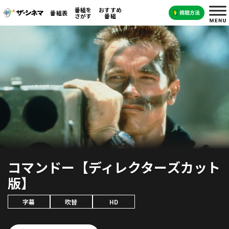
番組を
おすすめ
番組表
さがす
番組
コマンドー【ディレクターズカット
版】
字幕
吹替
HD