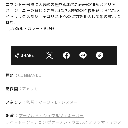
コマンドー部隊に大統領の座を追われた南米の独裁者アリア
ス。ジェニーの命と引き換えに現大統領の暗殺を命じられたメ
イトリックスだが、テロリストへの協力を拒否して娘の救出に
挑む。
（1985年・カラー・92分）
SHARE
原題：
COMMANDO
制作国：
アメリカ
スタッフ：
監督：マーク・L・レスター
出演：
アーノルド・シュワルツェネッガー
レイ・ドーン・チョン
ヴァーノン・ウェルズ
アリッサ・ミラノ