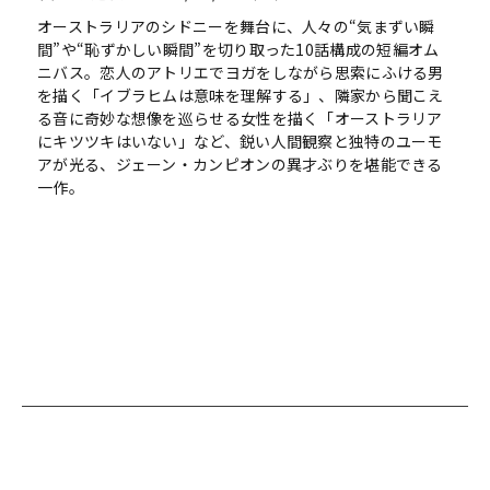
オーストラリアのシドニーを舞台に、人々の“気まずい瞬
間”や“恥ずかしい瞬間”を切り取った10話構成の短編オム
ニバス。恋人のアトリエでヨガをしながら思索にふける男
を描く「イブラヒムは意味を理解する」、隣家から聞こえ
る音に奇妙な想像を巡らせる女性を描く「オーストラリア
にキツツキはいない」など、鋭い人間観察と独特のユーモ
アが光る、ジェーン・カンピオンの異才ぶりを堪能できる
一作。