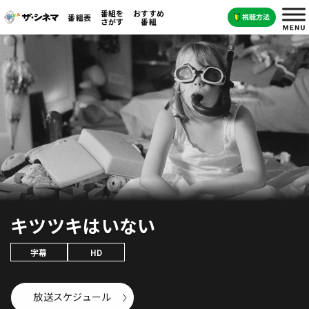
番組を
おすすめ
番組表
さがす
番組
キツツキはいない
字幕
HD
放送スケジュール