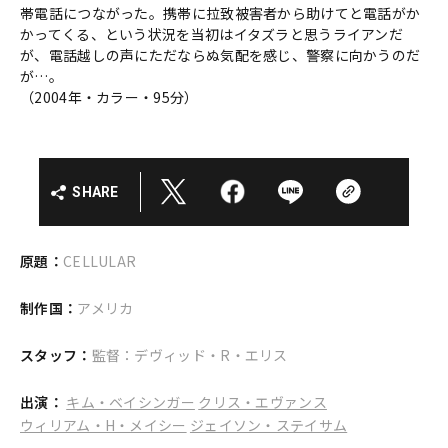
帯電話につながった。携帯に拉致被害者から助けてと電話がか
かってくる、という状況を当初はイタズラと思うライアンだ
が、電話越しの声にただならぬ気配を感じ、警察に向かうのだ
が…。
（2004年・カラー・95分）
SHARE
原題：
CELLULAR
制作国：
アメリカ
スタッフ：
監督：デヴィッド・R・エリス
出演：
キム・ベイシンガー
クリス・エヴァンス
ウィリアム・H・メイシー
ジェイソン・ステイサム