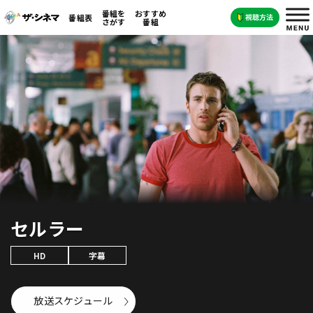
番組を
おすすめ
番組表
さがす
番組
セルラー
HD
字幕
放送スケジュール